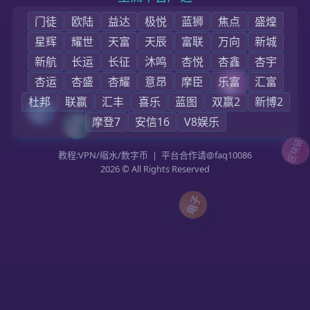
首页
我们是谁
最新消息